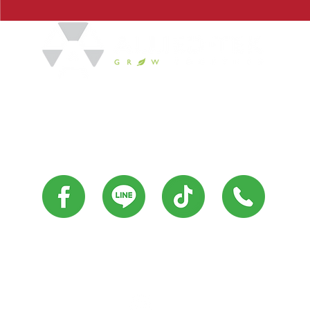
We focus on introducing the innovation
for manufacturing engineering with
excellent customer service for
community’s sustainable growth.
21/27 Soi Nawamin 133, NuanC