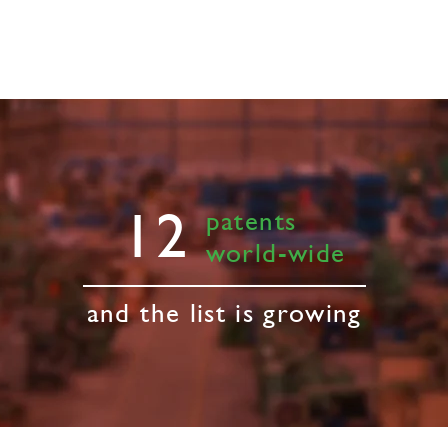
12
patents
world-wide
and the list is growing