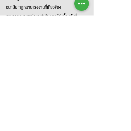
อนามัย กฎหมายแรงงานที่เกี่ยวข้อง
สามารถอบรมพนักงานในโรงงานได้ เบื้องต้นที่
เกี่ยวข้องกับงานความปลอดภัย
มีความขยัน อดทน มีความคล่องตัว รับผิดชอบต่อ
งานสูง และสามารถทำงานภายใต้ความกดดันได้
สามารถใช้โปรแกรม MS Office (Word / Excel /
Power point) ได้ดี
สามารถขับรถยนต์ได้
ช่างเชื่อม
1 อัตรา
ปฏิบัติงาน อ.ท่ามะกา จ.กาญจนบุรี