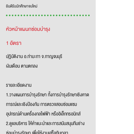
ยินดีรับนักศึกษาจบใหม่
หัวหน้าแผนกซ่อมบำรุง
1 อัตรา
ปฏิบัติงาน อ.ท่ามะกา จ.กาญจนบุรี
เงินเดือน ตามตกลง
รายละเอียดงาน
1.วางแผนการบำรุงรักษา ทั้งการบำรุงรักษาเชิงคาด
การณ์และเชิงป้องกัน การตรวจสอบซ่อมแซม
อุปกรณ์ด้านเครื่องกลไฟฟ้า หรืออิเล็กทรอนิกส์
2.ดูแลบริหาร ให้คำแนะนำและการสนับสนุนทีมช่าง
ซ่อมบำรุงรักษา เพื่อให้งานเสร็จทันเวลา