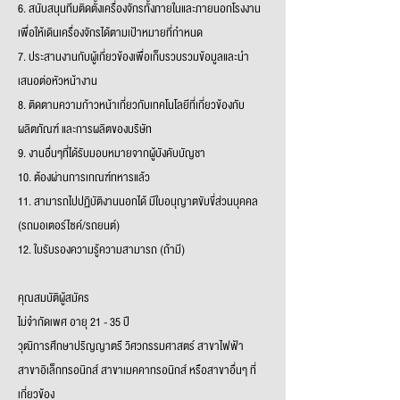
6. สนับสนุนทีมติดตั้งเครื่องจักรทั้งภายในและภายนอกโรงงาน
เพื่อให้เดินเครื่องจักรได้ตามเป้าหมายที่กำหนด
7. ประสานงานกับผู้เกี่ยวข้องเพื่อเก็บรวบรวมข้อมูลและนำ
เสนอต่อหัวหน้างาน
8. ติดตามความก้าวหน้าเกี่ยวกับเทคโนโลยีที่เกี่ยวข้องกับ
ผลิตภัณฑ์ และการผลิตของบริษัท
9. งานอื่นๆที่ได้รับมอบหมายจากผู้บังคับบัญชา
10. ต้องผ่านการเกณฑ์ทหารแล้ว
11. สามารถไปปฏิบัติงานนอกได้ มีใบอนุญาตขับขี่ส่วนบุคคล
(รถมอเตอร์ไซค์/รถยนต์)
12. ใบรับรองความรู้ความสามารถ (ถ้ามี)
คุณสมบัติผู้สมัคร
ไม่จำกัดเพศ อายุ 21 - 35 ปี
วุฒิการศึกษาปริญญาตรี วิศวกรรมศาสตร์ สาขาไฟฟ้า
สาขาอิเล็กทรอนิกส์ สาขาเมคคาทรอนิกส์ หรือสาขาอื่นๆ ที่
เกี่ยวข้อง